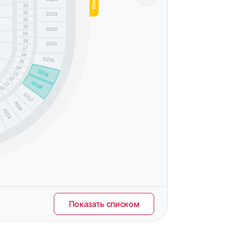
23
22
D223
21
20
D222
19
18
D221
17
16
D220
15
14
D219
13
12
11
D218
10
D217
A216
A215
Показать списком