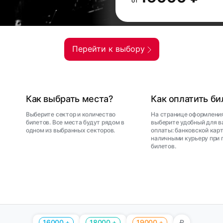
от
Перейти к выбору
Как выбрать места?
Как оплатить б
Выберите сектор и количество
На странице оформления
билетов. Все места будут рядом в
выберите удобный для в
одном из выбранных секторов.
оплаты: банковской карт
наличными курьеру при 
билетов.
16000 +
18000 +
19000 +
₽