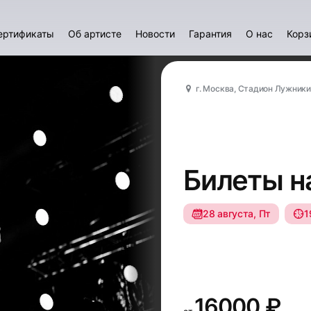
ертификаты
Об артисте
Новости
Гарантия
О нас
Корз
г. Москва, Стадион Лужники
Билеты на
28 августа, Пт
1
16000 ₽