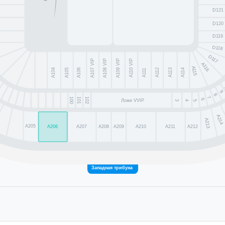
D121
D120
D119
D118
D117
A107 VIP
A108 VIP
A109 VIP
A110 VIP
A116
A115
A104
A105
A106
A112
A113
A114
A111
9
8
7
100
101
102
6
Ложи VVIP
4
5
3
A214
A213
A205
A206
A207
A208
A209
A210
A211
A212
Западная трибуна