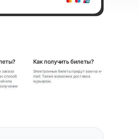
илеты?
Как получить билеты?
 заказа
Электронные билеты придут вам на e-
ас способ
mail. Также возможна доставка
ой или
курьером.
получении