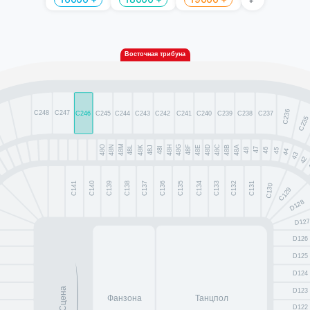
Восточная трибуна
C236
C248
C247
C246
C245
C244
C243
C242
C241
C240
C239
C238
C237
C235
48M
48N
48H
48D
48C
48O
48G
48F
48K
48E
48B
48A
48J
48L
48I
47
45
48
46
44
43
42
C141
C140
C139
C138
C137
C136
C135
C134
C133
C132
C131
C130
C129
D128
D12
D126
D125
D124
Сцена
D123
Фанзона
Танцпол
D122