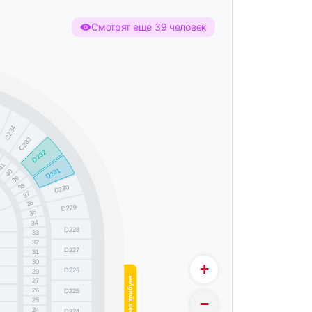
Смотрят еще 39 человек
C234
C233
D232
41
D231
40
39
38
D230
37
36
D229
35
7
34
D228
33
32
D227
31
30
+
D226
29
Южная трибуна
27
26
D225
−
25
24
D224