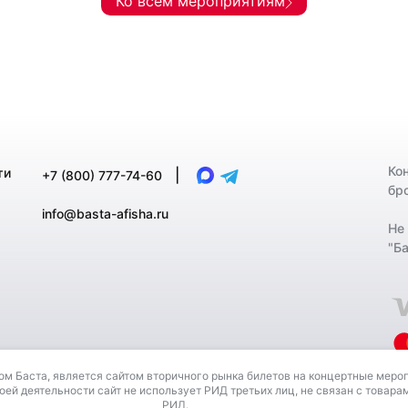
Ко всем мероприятиям
Ко
ти
|
+7 (800) 777-74-60
бр
info@basta-afisha.ru
Не
"Ба
м Баста, является сайтом вторичного рынка билетов на концертные меро
третьих лиц, не связан с товарами (работами, услугами) владе
оей деятельности сайт не использует РИД третьих лиц, не связан с товара
РИД.