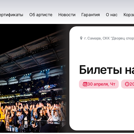
ертификаты
Об артисте
Новости
Гарантия
О нас
Корз
г. Самара, СКК "Дворец спор
Билеты н
30 апреля, Чт
2