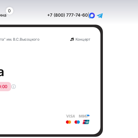
0
ина
+7 (800) 777-74-60
|
та" им. В.С.Высоцкого
Концерт
а
0:00