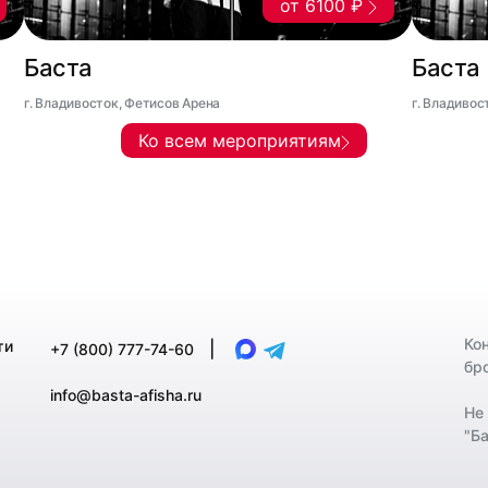
от 6100 ₽
Баста
Баста
г. Владивосток, Фетисов Арена
г. Владивос
Ко всем мероприятиям
Ко
ти
|
+7 (800) 777-74-60
бр
info@basta-afisha.ru
Не
"Ба