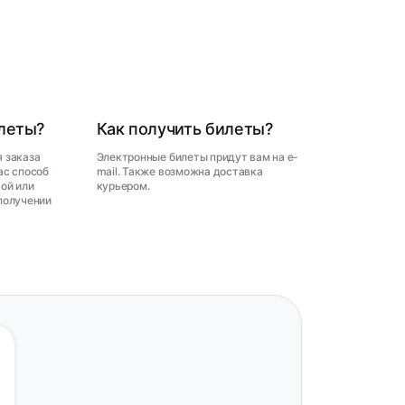
илеты?
Как получить билеты?
 заказа
Электронные билеты придут вам на e-
ас способ
mail. Также возможна доставка
ой или
курьером.
получении